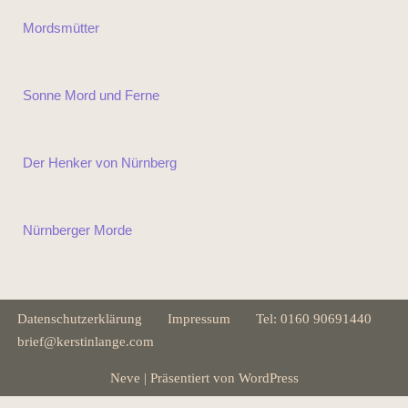
Mordsmütter
Sonne Mord und Ferne
Der Henker von Nürnberg
Nürnberger Morde
Datenschutzerklärung
Impressum
Tel: 0160 90691440
brief@kerstinlange.com
Neve
| Präsentiert von
WordPress
DSGVO Cookie Consent mit Real Cookie Banner