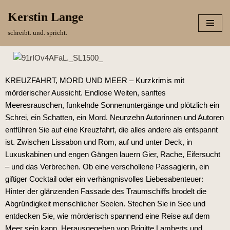
Kerstin Lange
Zum
schreibt. und. spricht.
Inhalt
springen
KREUZFAHRT, MORD UND MEER – Kurzkrimis mit
mörderischer Aussicht. Endlose Weiten, sanftes
Meeresrauschen, funkelnde Sonnenuntergänge und plötzlich ein
Schrei, ein Schatten, ein Mord. Neunzehn Autorinnen und Autoren
entführen Sie auf eine Kreuzfahrt, die alles andere als entspannt
ist. Zwischen Lissabon und Rom, auf und unter Deck, in
Luxuskabinen und engen Gängen lauern Gier, Rache, Eifersucht
– und das Verbrechen. Ob eine verschollene Passagierin, ein
giftiger Cocktail oder ein verhängnisvolles Liebesabenteuer:
Hinter der glänzenden Fassade des Traumschiffs brodelt die
Abgründigkeit menschlicher Seelen. Stechen Sie in See und
entdecken Sie, wie mörderisch spannend eine Reise auf dem
Meer sein kann. Herausgegeben von Brigitte Lamberts und