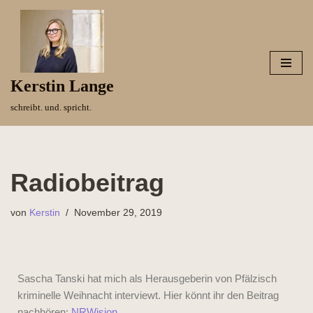
Zum
Inhalt
springen
Kerstin Lange
schreibt. und. spricht.
Radiobeitrag
von
Kerstin
November 29, 2019
Sascha Tanski hat mich als Herausgeberin von Pfälzisch
kriminelle Weihnacht interviewt. Hier könnt ihr den Beitrag
nachhören:
NRWision